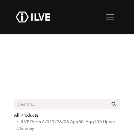
All Products
ILVE Parts A/017/28/08 Agq60-Agq100 Upper
Chimney